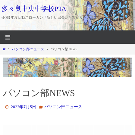
コ
多々良中央中学校PTA
ン
令和5年度活動スローガン「新しい出会いと繋がりを大切に」
テ
ン
ツ
へ
ホ
パソコン部ニュース
パソコン部NEWS
ス
ー
キ
ム
ッ
プ
パソコン部NEWS
2022年7月5日
パソコン部ニュース