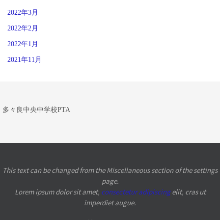
2022年3月
2022年2月
2022年1月
2021年11月
多々良中央中学校PTA
This text can be changed from the Miscellaneous section of the settings
page.
Lorem ipsum
dolor sit amet,
consectetur adipiscing
elit, cras ut
imperdiet augue.