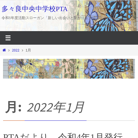
コ
多々良中央中学校PTA
ン
令和5年度活動スローガン「新しい出会いと繋がりを大切に」
テ
ン
ツ
へ
ホ
2022
1月
ス
ー
キ
ム
ッ
プ
月:
2022年1月
PTAだより 令和4年1月発行