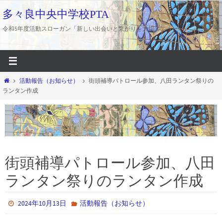
コ
多々良中央中学校PTA
ン
令和5年度活動スローガン「新しい出会いと繋がりを大切に」
テ
ン
ツ
へ
ホ
活動報告（お知らせ）
街頭補導パトロール参加、八田ランタン祭りの
ス
ー
ランタン作成
キ
ム
ッ
プ
街頭補導パトロール参加、八田
ランタン祭りのランタン作成
2024年10月13日
活動報告（お知らせ）