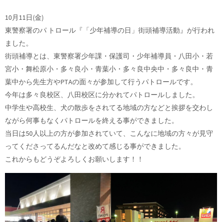
10月11日(金)
東警察署のパ トロール『「少年補導の日」街頭補導活動』が行われ
ました。
街頭補導とは、東警察署少年課・保護司・少年補導員・八田小・若
宮小・舞松原小・多々良小・青葉小・多々良中央中・多々良中・青
葉中から先生方やPTAの面々が参加して行うパトロールです。
今年は多々良校区、八田校区に分かれてパトロールしました。
中学生や高校生、犬の散歩をされてる地域の方などと挨拶を交わし
ながら何事もなくパトロールを終える事ができました。
当日は50人以上の方が参加されていて、こんなに地域の方々が見守
ってくださってるんだなと改めて感じる事ができました。
これからもどうぞよろしくお願いします！！